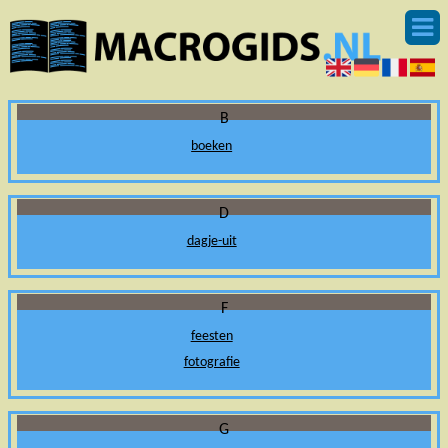
B
boeken
D
dagje-uit
F
feesten
fotografie
G