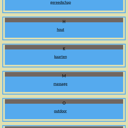
gereedschap
H
hout
K
kaarten
M
massage
O
outdoor