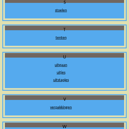
S
stoelen
T
tenten
U
uitgaan
uitjes
uitstapjes
V
verpakkingen
W