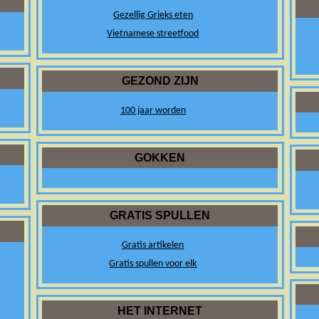
Gezellig Grieks eten
Vietnamese streetfood
GEZOND ZIJN
100 jaar worden
GOKKEN
GRATIS SPULLEN
Gratis artikelen
Gratis spullen voor elk
HET INTERNET