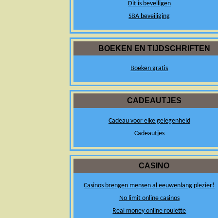
Dit is beveiligen
SBA beveiliging
BOEKEN EN TIJDSCHRIFTEN
Boeken gratis
CADEAUTJES
Cadeau voor elke gelegenheid
Cadeautjes
CASINO
Casinos brengen mensen al eeuwenlang plezier!
No limit online casinos
Real money online roulette