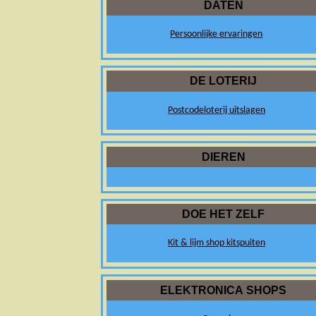
DATEN
Persoonlijke ervaringen
DE LOTERIJ
Postcodeloterij uitslagen
DIEREN
DOE HET ZELF
Kit & lijm shop kitspuiten
ELEKTRONICA SHOPS