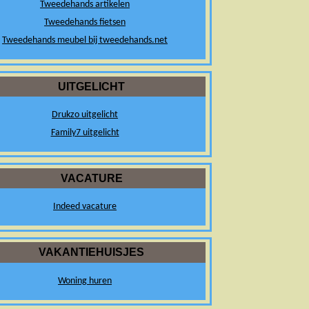
Tweedehands artikelen
Tweedehands fietsen
Tweedehands meubel bij tweedehands.net
UITGELICHT
Drukzo uitgelicht
Family7 uitgelicht
VACATURE
Indeed vacature
VAKANTIEHUISJES
Woning huren