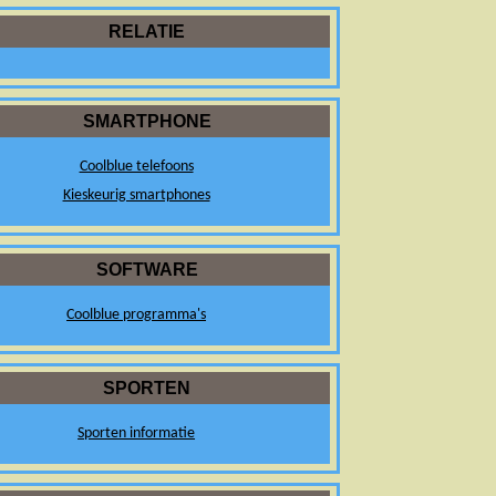
RELATIE
SMARTPHONE
Coolblue telefoons
Kieskeurig smartphones
SOFTWARE
Coolblue programma's
SPORTEN
Sporten informatie