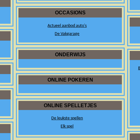
OCCASIONS
Actueel aanbod auto's
De Vakgarage
ONDERWIJS
B
ONLINE POKEREN
ONLINE SPELLETJES
De leukste spellen
Elk spel