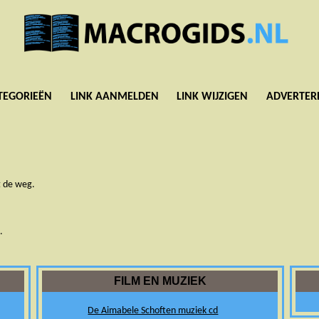
TEGORIEËN
LINK AANMELDEN
LINK WIJZIGEN
ADVERTER
t de weg.
.
FILM EN MUZIEK
De Aimabele Schoften muziek cd