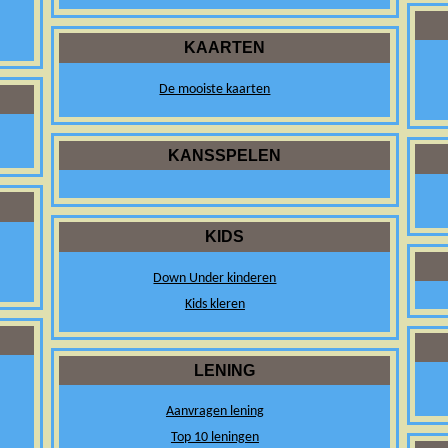
KAARTEN
De mooiste kaarten
KANSSPELEN
KIDS
Down Under kinderen
Kids kleren
LENING
Aanvragen lening
Top 10 leningen