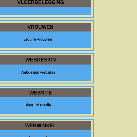
VLOERBELEGGING
VROUWEN
Esquire vrouwen
WEBDESIGN
Webdesign websites
WEBSITE
BlueBird Media
WEBWINKEL