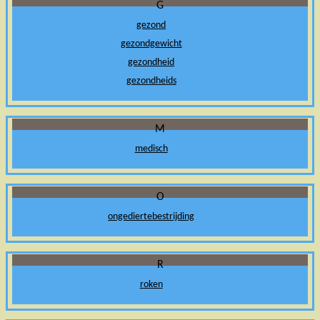
G
gezond
gezondgewicht
gezondheid
gezondheids
M
medisch
O
ongediertebestrijding
R
roken