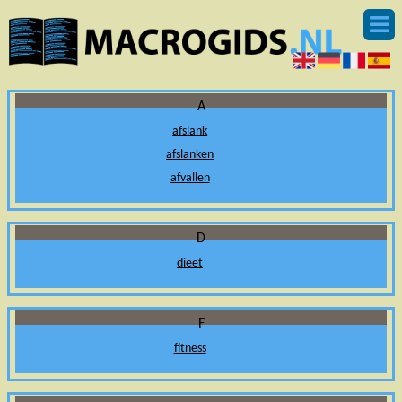
A
afslank
afslanken
afvallen
D
dieet
F
fitness