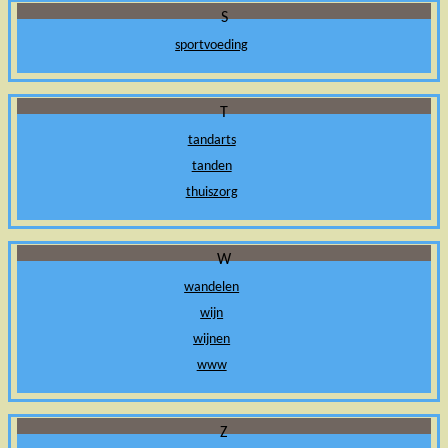
S
sportvoeding
T
tandarts
tanden
thuiszorg
W
wandelen
wijn
wijnen
www
Z